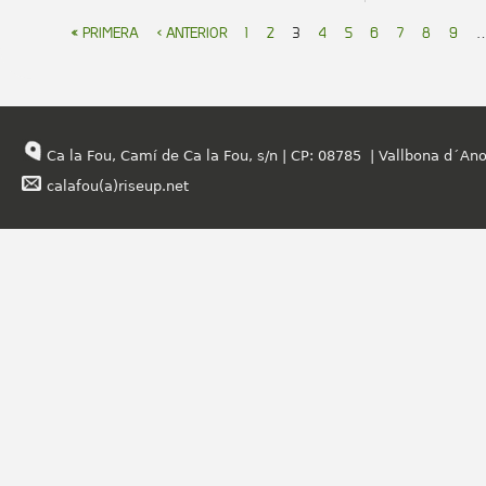
pàgines
« PRIMERA
‹ ANTERIOR
1
2
3
4
5
6
7
8
9
Ca la Fou, Camí de Ca la Fou, s/n | CP: 08785 | Vallbona d´Ano
calafou(a)riseup.net