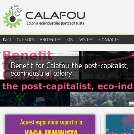
Jump to navigation
INICI
QUI SOM
PROJECTES
ON
VISITES
CONTACTE
menú principal
Benefit for Calafou, the post-capitalist,
eco-industrial colony