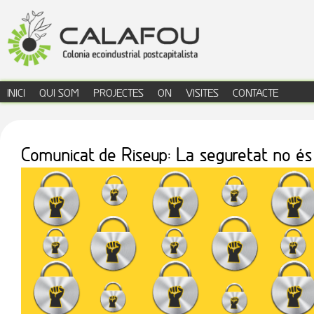
Jump to navigation
INICI
QUI SOM
PROJECTES
ON
VISITES
CONTACTE
menú principal
Comunicat de Riseup: La seguretat no és 