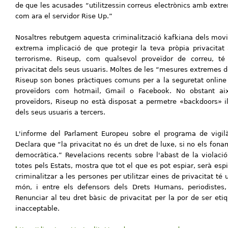
de que les acusades “utilitzessin correus electrònics amb ext
com ara el servidor Rise Up.”
Nosaltres rebutgem aquesta criminalització kafkiana dels movim
extrema implicació de que protegir la teva pròpia privacitat 
terrorisme. Riseup, com qualsevol proveïdor de correu, té l
privacitat dels seus usuaris. Moltes de les “mesures extremes d
Riseup son bones pràctiques comuns per a la seguretat online
proveïdors com hotmail, Gmail o Facebook. No obstant aix
proveïdors, Riseup no està disposat a permetre «backdoors» il
dels seus usuaris a tercers.
L'informe del Parlament Europeu sobre el programa de vigil
Declara que “la privacitat no és un dret de luxe, si no els fonam
democràtica.” Revelacions recents sobre l'abast de la violació 
totes pels Estats, mostra que tot el que es pot espiar, serà es
criminalitzar a les persones per utilitzar eines de privacitat té 
món, i entre els defensors dels Drets Humans, periodistes, i
Renunciar al teu dret bàsic de privacitat per la por de ser eti
inacceptable.