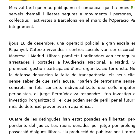
Mes val tard que mai, publiquem el comunicat que ha emès
R
serveis d'email i llestes segures a moviments i persones, a
col·lectius i activistes a Barcelona en el marc de l'Operació P
íntegrament.
--------------------------
ijous 16 de desembre, una operació policial a gran escala e
Espanyol. Catorze vivendes i centres socials van ser escorcol
Manresa, i Madrid. Llibres, pamflets i ordinadors van ser requi
arrestades i portades a l'Audiència Nacional, a Madrid. Se
promoció, gestió i participació d'una organització terrorista. 
la defensa denuncien la falta de transparència, els seus cli
sense saber de que se'ls acusa. “parlen de terrorisme sense e
concrets ni fets concrets individualitzats que se'ls impute
periodistes, el Jutge Bermúdez va respondre “no investigo e
investigo l'organització i el que poden ser de perill per al futur
més de detenció preventiva en apariència.
Quatre de les detingudes han estat posades en llibertat, pe
pendents del judici. Les raons donades pel jutge per prolong
possessió d'alguns llibres, “la producció de publicacions i form