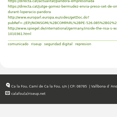
https://directa.cat/actualitat/pandora-empresonada
https://directa.cat/jutge-gomez-bermudez-envia-preso-set-de-o
durant-loperacio-pandora
http://www.europarl.europa.eu/sides/getDoc.do?
pubRef=-//EP//NONSGML%2BCOMPARL%2BPE-526.085%2B02%
http://www.spiegel.de/international/germany/inside-the-nsa-s-wa
1010361.html
comunicado
riseup
seguridad digital
represion
Ca la Fou, Camí de Ca la Fou, s/n | CP: 08785 | Vallbona d´Ano
calafou(a)riseup.net