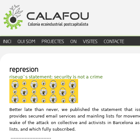
Jump to navigation
INICI
QUI SOM
PROJECTES
ON
VISITES
CONTACTE
menú principal
represion
riseup`s statement: security is not a crime
Better late than never, we published the statement that is
provides secured email services and mainling lists for moveme
wake of the attack on collective and activists in Barcelona a
lists, and which fully subscribed.
--------------------------