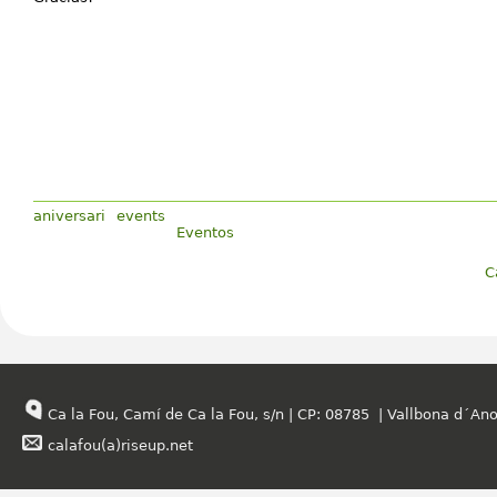
aniversari
events
Eventos
C
Ca la Fou, Camí de Ca la Fou, s/n | CP: 08785 | Vallbona d´Ano
calafou(a)riseup.net