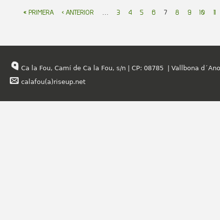
páginas
« PRIMERA
‹ ANTERIOR
…
3
4
5
6
7
8
9
10
11
Ca la Fou, Camí de Ca la Fou, s/n | CP: 08785 | Vallbona d´Ano
calafou(a)riseup.net