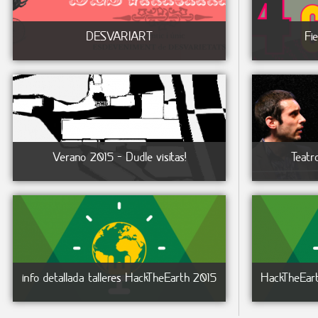
DESVARIART
Fi
Verano 2015 - Dudle visítas!
Teatr
info detallada talleres HackTheEarth 2015
HackTheEart