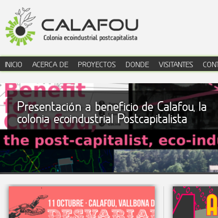
Jump to navigation
INICIO
ACERCA DE
PROYECTOS
DONDE
VISITANTES
CON
menú principal
Presentación a beneficio de Calafou, la
colonia ecoindustrial Postcapitalista