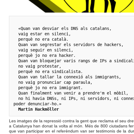
  «Quan van desviar els DNS als catalans,

  vaig estar en silenci,

  perquè no era català.

  Quan van segrestar els servidors de hackers,

  vaig seguir en silenci,

  perquè jo no era hacker.

  Quan van bloquejar varis rangs de IPs a sindicalistes,

  no vaig protestar,

  perquè no era sindicalista.

  Quan van tallar la connexió als immigrants,

  no vaig pronunciar cap paraula,

  perquè jo no era immigrant.

  Quan finalment van venir a prendre'm el mòbil,

  no hi havia DNSs, ni IPs, ni servidors, ni connexions amb les que 
poder denunciar-ho.» 

Martin Hackmöller
Les imatges de la repressió contra la gent que reclama el seu dret
a Catalunya han donat la volta al món. Més de 800 ciutadans feri
que van participar en el referèndum van ser testimonis de la dur