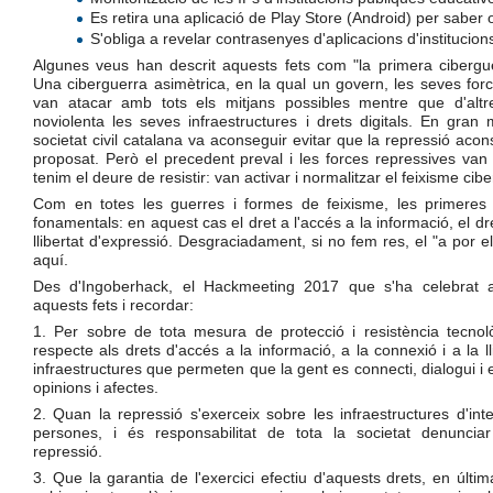
Es retira una aplicació de Play Store (Android) per saber 
S'obliga a revelar contrasenyes d'aplicacions d'institucio
Algunes veus han descrit aquests fets com "la primera cibergu
Una ciberguerra asimètrica, en la qual un govern, les seves for
van atacar amb tots els mitjans possibles mentre que d'alt
noviolenta les seves infraestructures i drets digitals. En gran m
societat civil catalana va aconseguir evitar que la repressió acon
proposat. Però el precedent preval i les forces repressives van
tenim el deure de resistir: van activar i normalitzar el feixisme cibe
Com en totes les guerres i formes de feixisme, les primeres 
fonamentals: en aquest cas el dret a l'accés a la informació, el dre
llibertat d'expressió. Desgraciadament, si no fem res, el "a por e
aquí.
Des d'Ingoberhack, el Hackmeeting 2017 que s'ha celebrat 
aquests fets i recordar:
1. Per sobre de tota mesura de protecció i resistència tecnol
respecte als drets d'accés a la informació, a la connexió i a la ll
infraestructures que permeten que la gent es connecti, dialogui i 
opinions i afectes.
2. Quan la repressió s'exerceix sobre les infraestructures d'int
persones, i és responsabilitat de tota la societat denuncia
repressió.
3. Que la garantia de l'exercici efectiu d'aquests drets, en últim