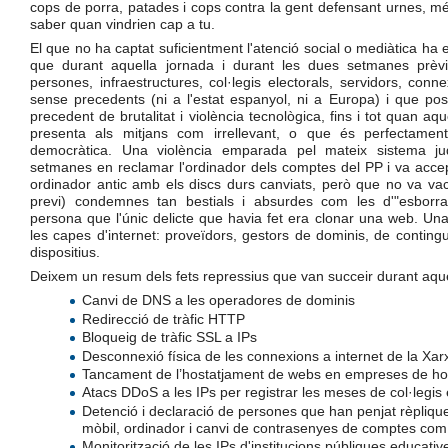
cops de porra, patades i cops contra la gent defensant urnes, més
saber quan vindrien cap a tu.
El que no ha captat suficientment l'atenció social o mediàtica ha e
que durant aquella jornada i durant les dues setmanes prèvi
persones, infraestructures, col·legis electorals, servidors, conne
sense precedents (ni a l'estat espanyol, ni a Europa) i que pos
precedent de brutalitat i violència tecnològica, fins i tot quan aq
presenta als mitjans com irrellevant, o que és perfectament
democràtica. Una violència emparada pel mateix sistema ju
setmanes en reclamar l'ordinador dels comptes del PP i va acce
ordinador antic amb els discs durs canviats, però que no va vacil
previ) condemnes tan bestials i absurdes com les d'"esborrar 
persona que l'únic delicte que havia fet era clonar una web. Una
les capes d'internet: proveïdors, gestors de dominis, de conting
dispositius.
Deixem un resum dels fets repressius que van succeir durant aque
Canvi de DNS a les operadores de dominis
Redirecció de tràfic HTTP
Bloqueig de tràfic SSL a IPs
Desconnexió física de les connexions a internet de la Xar
Tancament de l’hostatjament de webs en empreses de hos
Atacs DDoS a les IPs per registrar les meses de col·legis 
Detenció i declaració de persones que han penjat rèpliqu
mòbil, ordinador i canvi de contrasenyes de comptes com
Monitorització de les IPs d'institucions públiques educativ