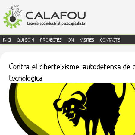
Jump to navigation
INICI
QUI SOM
PROJECTES
ON
VISITES
CONTACTE
menú principal
Contra el ciberfeixisme: autodefensa de d
tecnològica