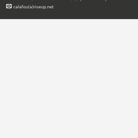
calafou(a)riseup.net