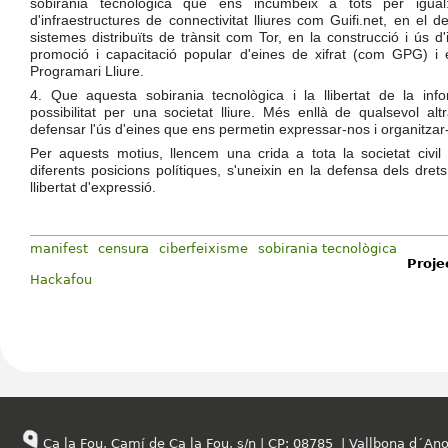
sobirania tecnològica que ens incumbeix a tots per igua
d'infraestructures de connectivitat lliures com Guifi.net, en el 
sistemes distribuïts de trànsit com Tor, en la construcció i ús 
promoció i capacitació popular d'eines de xifrat (com GPG) i 
Programari Lliure.
4. Que aquesta sobirania tecnològica i la llibertat de la inf
possibilitat per una societat lliure. Més enllà de qualsevol al
defensar l'ús d'eines que ens permetin expressar-nos i organitz
Per aquests motius, llencem una crida a tota la societat civi
diferents posicions polítiques, s'uneixin en la defensa dels drets
llibertat d'expressió.
manifest
censura
ciberfeixisme
sobirania tecnològica
Proje
Hackafou
Ca la Fou, Camí de Ca la Fou, s/n | CP: 08785 | Vallbona d´Ano