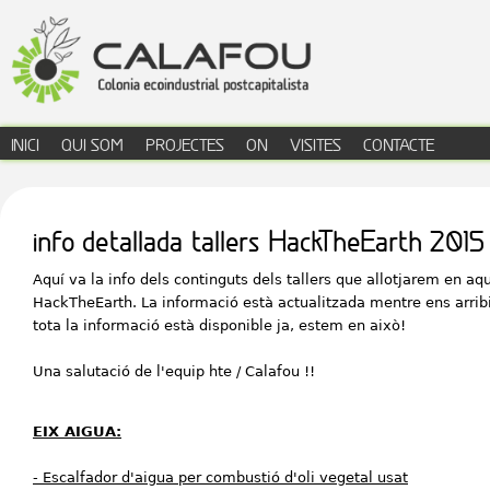
Jump to navigation
INICI
QUI SOM
PROJECTES
ON
VISITES
CONTACTE
menú principal
info detallada tallers HackTheEarth 2015
Aquí
va la
info
dels
continguts
dels
tallers que
allotjarem
en
aq
HackTheEarth
.
La informació
està
actualitzada
mentre ens
arrib
tota
la informació està
disponible
ja
, estem
en això
!
Una salutació
de l'equip
hte
/
Calafou
!!
EIX AIGUA:
- Escalfador d'aigua per combustió d'oli vegetal usat