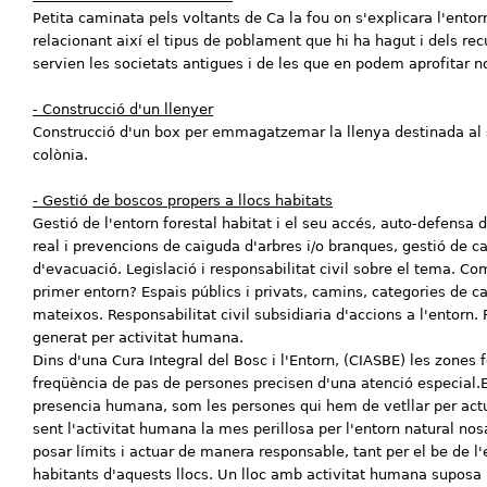
Petita caminata pels voltants de Ca la fou on s'explicara l'entor
relacionant així el tipus de poblament que hi ha hagut i dels rec
servien les societats antigues i de les que en podem aprofitar 
- Construcció d'un llenyer
Construcció d'un box per emmagatzemar la llenya destinada al 
colònia.
- Gestió de boscos propers a llocs habitats
Gestió de l'entorn forestal habitat i el seu accés, auto-defensa d
real i prevencions de caiguda d'arbres i/o branques, gestió de c
d'evacuació. Legislació i responsabilitat civil sobre el tema. Co
primer entorn? Espais públics i privats, camins, categories de c
mateixos. Responsabilitat civil subsidiaria d'accions a l'entorn. R
generat per activitat humana.
Dins d'una Cura Integral del Bosc i l'Entorn, (CIASBE) les zones
freqüència de pas de persones precisen d'una atenció especial.E
presencia humana, som les persones qui hem de vetllar per act
sent l'activitat humana la mes perillosa per l'entorn natural n
posar límits i actuar de manera responsable, tant per el be de l
habitants d'aquests llocs. Un lloc amb activitat humana suposa u