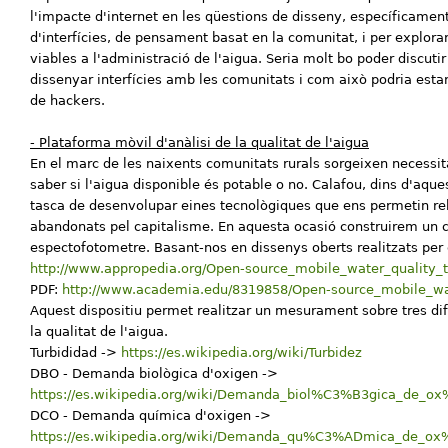
l'impacte d'internet en les qüestions de disseny, específicamen
d'interfícies, de pensament basat en la comunitat, i per explora
viables a l'administració de l'aigua. Seria molt bo poder discut
dissenyar interfícies amb les comunitats i com això podria estar
de hackers.
- Plataforma mòvil d'anàlisi de la qualitat de l'aigua
En el marc de les naixents comunitats rurals sorgeixen necessi
saber si l'aigua disponible és potable o no. Calafou, dins d'aqu
tasca de desenvolupar eines tecnològiques que ens permetin re
abandonats pel capitalisme. En aquesta ocasió construirem un c
espectofotometre. Basant-nos en dissenys oberts realitzats per ci
http://www.appropedia.org/Open-source_mobile_water_quality_t
PDF:
http://www.academia.edu/8319858/Open-source_mobile_wate
Aquest dispositiu permet realitzar un mesurament sobre tres dif
la qualitat de l'aigua.
Turbididad ->
https://es.wikipedia.org/wiki/Turbidez
DBO - Demanda biològica d'oxigen ->
https://es.wikipedia.org/wiki/Demanda_biol%C3%B3gica_de_
DCO - Demanda química d'oxigen ->
https://es.wikipedia.org/wiki/Demanda_qu%C3%ADmica_de_