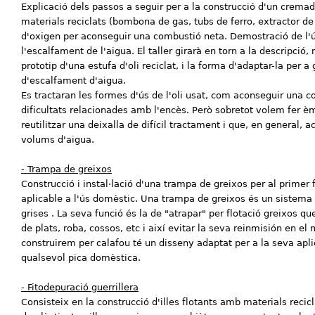
Explicació dels passos a seguir per a la construcció d'un cremad
materials reciclats (bombona de gas, tubs de ferro, extractor de
d'oxigen per aconseguir una combustió neta. Demostració de l'ú
l'escalfament de l'aigua. El taller girarà en torn a la descripció,
prototip d'una estufa d'oli reciclat, i la forma d'adaptar-la per 
d'escalfament d'aigua.
Es tractaran les formes d'ús de l'oli usat, com aconseguir una c
dificultats relacionades amb l'encès. Però sobretot volem fer èm
reutilitzar una deixalla de difícil tractament i que, en general,
volums d'aigua.
- Trampa de greixos
Construcció i instal·lació d'una trampa de greixos per al primer f
aplicable a l'ús domèstic. Una trampa de greixos és un sistema d
grises . La seva funció és la de "atrapar" per flotació greixos q
de plats, roba, cossos, etc i així evitar la seva reinmisión en e
construirem per calafou té un disseny adaptat per a la seva apli
qualsevol pica domèstica.
- Fitodepuració guerrillera
Consisteix en la construcció d'illes flotants amb materials recic