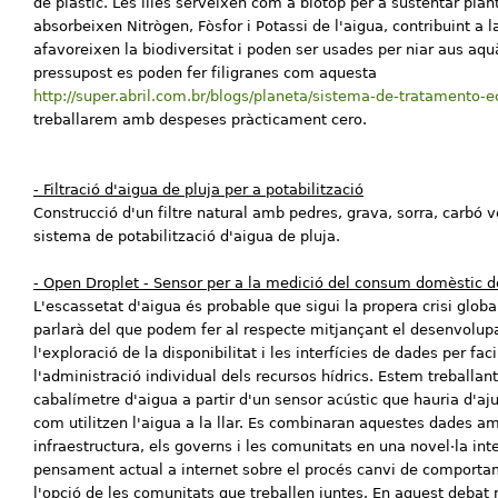
de plàstic. Les illes serveixen com a biòtop per a sustentar pla
absorbeixen Nitrògen, Fòsfor i Potassi de l'aigua, contribuint a
afavoreixen la biodiversitat i poden ser usades per niar aus aq
pressupost es poden fer filigranes com aquesta
http://super.abril.com.br/blogs/planeta/sistema-de-tratamento-ec
treballarem amb despeses pràcticament cero.
- Filtració d'aigua de pluja per a potabilització
Construcció d'un filtre natural amb pedres, grava, sorra, carbó v
sistema de potabilització d'aigua de pluja.
- Open Droplet - Sensor per a la medició del consum domèstic d
L'escassetat d'aigua és probable que sigui la propera crisi global
parlarà del que podem fer al respecte mitjançant el desenvolup
l'exploració de la disponibilitat i les interfícies de dades per faci
l'administració individual dels recursos hídrics. Estem treballa
cabalímetre d'aigua a partir d'un sensor acústic que hauria d'aj
com utilitzen l'aigua a la llar. Es combinaran aquestes dades a
infraestructura, els governs i les comunitats en una novel·la inte
pensament actual a internet sobre el procés canvi de comporta
l'opció de les comunitats que treballen juntes. En aquest debat