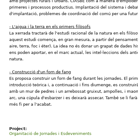
amb projectes rurals i urbans. CIASBE com a manera d'empode
primeres i processos productius. Implantació del sistema i debat
d'implantació, problemes de coordinació del comú per una futur
- L'aigua i la terra en els primers filòsofs
La xerrada tractarà de l'estudi racional de la natura en els filòso
aquest estudi comença, en gran mesura, a partir del pensament 
aire, terra, foc i éter). La idea no és donar un grapat de dades h
ens poden aportar, en el marc actual, les intel·leccions dels anti
natura.
- Construcció d'un forn de fang
Es proposa construir un forn de fang durant les jornades. El prim
introducció teòrica i, a continuació i fins diumenge, es construir
amb un mur de pedres i un arrebossat gruixut, ampolles, i maons 
arc, una cúpula d'esbarzer i es deixarà assecar. També se li farà
més fi per a l'acabat.
Project:
Organitació de Jornades i Esdeveniments