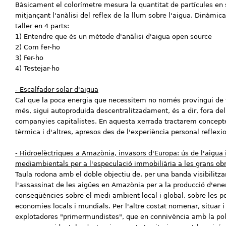
Bàsicament el colorímetre mesura la quantitat de partícules en s
mitjançant l'anàlisi del reflex de la llum sobre l'aigua. Dinàmica
taller en 4 parts:
1) Entendre que és un mètode d'anàlisi d'aigua open source
2) Com fer-ho
3) Fer-ho
4) Testejar-ho
- Escalfador solar d'aigua
Cal que la poca energia que necessitem no només provingui de f
més, sigui autoproduida descentralitzadament, és a dir, fora del
companyies capitalistes. En aquesta xerrada tractarem concepte
tèrmica i d'altres, apresos des de l'experiència personal reflexi
- Hidroelèctriques a Amazònia, invasors d'Europa: ús de l'aigua 
mediambientals per a l'especulació immobiliària a les grans ob
Taula rodona amb el doble objectiu de, per una banda visibilitzar
l'assassinat de les aigües en Amazònia per a la producció d'ener
conseqüències sobre el medi ambient local i global, sobre les po
economies locals i mundials. Per l'altre costat nomenar, situar
explotadores "primermundistes", que en connivència amb la polí