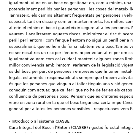
igualment, viure en un bosc no gestionat en, com a mínim, una f
potencialment perillós per les persones i les coses del mateix ll
Tanmateix, els camins altament freqüentats per persones i vehi
especial, tant en disseny com en manteniments, les millors con
alterin el mínim el bosc i garanteixin seguretat a les persones. E
veurem i analitzarem aquests riscos, minimitzar el risc d'incend
perill per l'entorn i com fer que l'entorn no sigui un perill per a n
especialment, que no hem de fer si habitem vora bosc.També v
no ser nosaltres un risc per l'entorn, ni per voluntat ni per omi
igualment veurem com cal cuidar i mantenir algunes zones limit
millor convivència amb l'entorn. Parlarem de la legislació vigent,
us del bosc per part de persones i empreses que hi tenen instal·l
legals, estaments i responsabilitats sempre que trobem activita
és que les persones que vinguin al taller tinguin una visió gener
coneguin com actuar, que cal fer i que no he de fer en els caso
confluència de persones i bosc. Pensem que és d'interès especial
viure en zona rural en la que el bosc tingui una certa importànc
general per a totes les persones sensibles i respectuoses vers l'
- Introducció al sistema CIASBE
Cura Integral del Bosc i l'Entorn (CIASBE) i gestió forestal integ