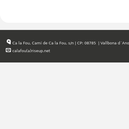
Ca la Fou, Camí de Ca la Fou, s/n | CP: 08785 | Vallbona d´Ano
calafou(a)riseup.net