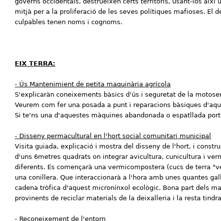
governs occidentals, destrueixen certs territoris, usant-los així
mitjà per a la proliferació de les seves polítiques mafioses. El de
culpables tenen noms i cognoms.
EIX TERRA:
- Ús Mantenimient de petita maquinària agrícola
S'explicaràn coneixements bàsics d'ús i seguretat de la motoser
Veurem com fer una posada a punt i reparacions bàsiques d'aqu
Si te'ns una d'aquestes màquines abandonada o espatllada porta
- Disseny permacultural en l'hort social comunitari municipal
Visita guiada, explicació i mostra del disseny de l'hort, i constr
d'uns 6metres quadrats on integrar avicultura, cunicultura i verm
diferents. Es començarà una vermicompostera (cucs de terra "ve
una conillera. Que interaccionarà a l'hora amb unes quantes gall
cadena tròfica d'aquest micronínxol ecològic. Bona part dels mat
provinents de reciclar materials de la deixalleria i la resta tindr
- Reconeixement de l'entorn