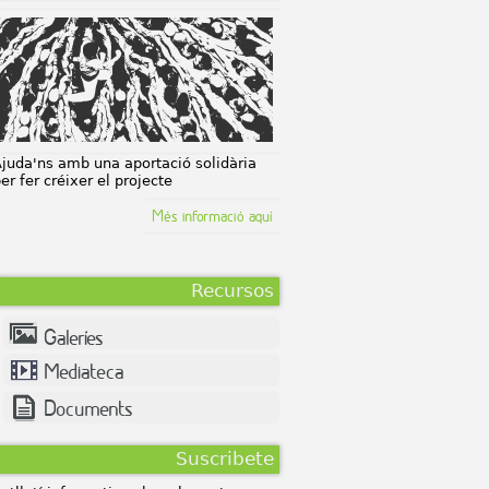
post-capitalist,
eco-industrial
colony
juda'ns amb una aportació solidària
er fer créixer el projecte
Més informació aquí
Recursos
Galeríes
Mediateca
Documents
Suscribete