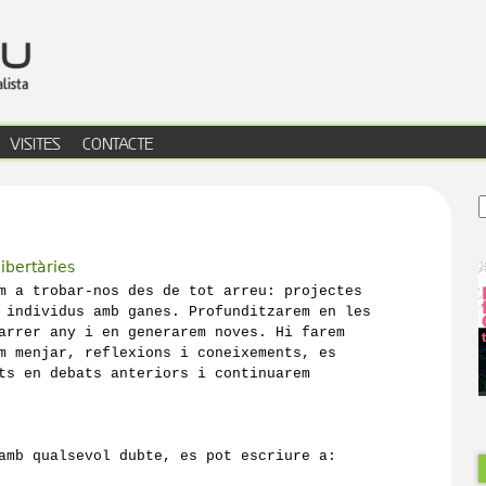
Jump to navig
VISITES
CONTACTE
libertàries
m a trobar-nos des de tot arreu: projectes

 individus amb ganes. Profunditzarem en les

arrer any i en generarem noves. Hi farem

m menjar, reflexions i coneixements, es

ts en debats anteriors i continuarem 
