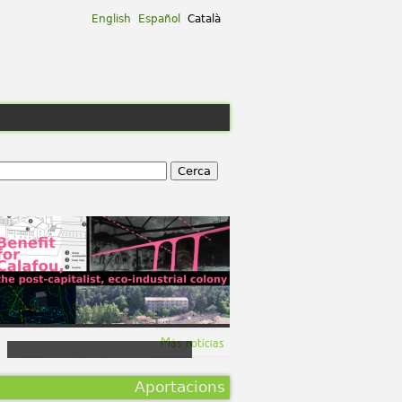
English
Español
Català
ation
Cerca
Formulari De Cerca
Más notícias
Benefit for
Calafou, the
Aportacions