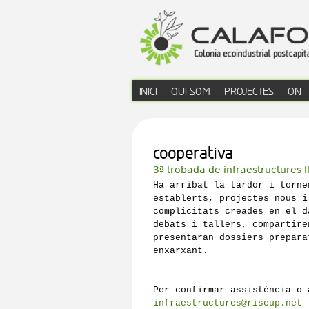
INICI
QUI SOM
PROJECTES
ON
menú principal
cooperativa
3ª trobada de infraestructures l
Ha arribat la tardor i torne
establerts, projectes nous i
complicitats creades en el d
debats i tallers, compartire
presentaran dossiers prepara
enxarxant.

infraestructures@riseup.net