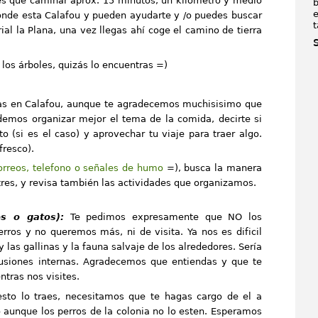
nes que caminar aprox. 15 minutos, un kilómetro y medio
b
e
donde esta Calafou y pueden ayudarte y /o puedes buscar
t
rial la Plana, una vez llegas ahí coge el camino de tierra
los árboles, quizás lo encuentras =)
das en Calafou, aunque te agradecemos muchisisimo que
demos organizar mejor el tema de la comida, decirte si
o (si es el caso) y aprovechar tu viaje para traer algo.
fresco).
orreos, telefono o señales de humo
=), busca la manera
es, y revisa también las actividades que organizamos.
s o gatos):
Te pedimos expresamente que NO los
erros y no queremos más, ni de visita. Ya nos es dificil
y las gallinas y la fauna salvaje de los alrededores. Sería
usiones internas. Agradecemos que entiendas y que te
ntras nos visites.
esto lo
tra
es, necesitamos que te hagas cargo de el a
aunque los perros de la colonia no lo esten. Esperamos