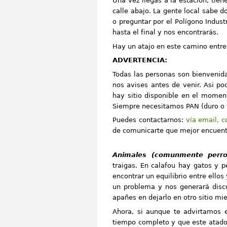
Una vez llegas a la estación, tie
calle abajo. La gente local sabe 
o preguntar por el Polígono Indust
hasta el final y nos encontrarás.
Hay un atajo en este camino entre 
ADVERTENCIA:
Todas las personas son bienveni
nos avises antes de venir. Asi po
hay sitio disponible en el moment
Siempre necesitamos PAN (duro o 
Puedes contactarnos:
vía email, c
de comunicarte que mejor encuentr
Animales (comunmente perro
traigas. En calafou hay gatos y p
encontrar un equilibrio entre ellos 
un problema y nos generará disc
apañes en dejarlo en otro sitio mie
Ahora, si aunque te advirtamos 
tiempo completo y que este atado 