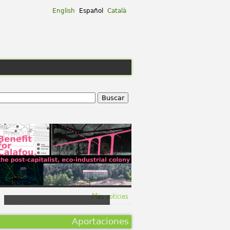
English
Español
Català
ation
Buscar
Formulario De Búsqueda
Más notícias
Presentación a
beneficio de
Aportaciones