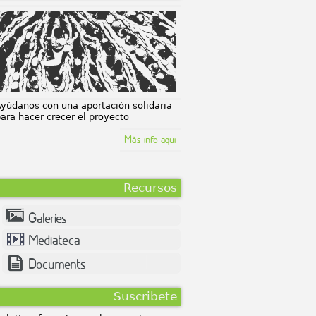
Calafou, la
colonia
ecoindustrial
Postcapitalista
yúdanos con una aportación solidaria
ara hacer crecer el proyecto
Màs info aqui
Recursos
Galeríes
Mediateca
Documents
Suscribete